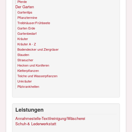
Pferde
Der Garten
Gartentips
Pflanztermine
Treibhäuser/Frühbeete
Garten Erde
Gartenbedarf
Kräuter
Kräuter A - Z
Bodendecker und Ziergräser
Stauden
Straeucher
Hecken und Koniferen
Kletterpflanzen
Teiche und Wasserpflanzen
Unkräuter
Pilzkrankheiten
Leistungen
Annahmestelle-Textilreinigung/Wäscherei
Schuh-& Lederwerkstatt